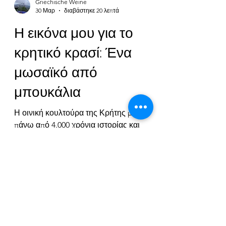
Griechische Weine
30 Μαρ
διαβάστηκε 20 λεπτά
Η εικόνα μου για το
κρητικό κρασί: Ένα
μωσαϊκό από
μπουκάλια
Η οινική κουλτούρα της Κρήτης μετρά
πάνω από 4.000 χρόνια ιστορίας και
γνωρίζει σήμερα συναρπαστική
αναγέννηση. Στο κείμενο που ακολουθεί,
θα ήθελα να σκιαγραφήσω σε αδρές
γραμμές ορισμένες εξελίξεις, όπως τις